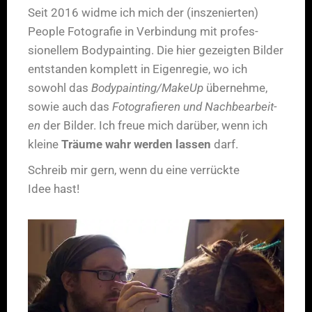
Seit 2016 widme ich mich der (insze­nierten)
Peo­ple Fotografie in Verbindung mit pro­fes­
sionellem Body­paint­ing. Die hier gezeigten Bilder
ent­standen kom­plett in Eigen­regie, wo ich
sowohl das
Bodypainting/MakeUp
übernehme,
sowie auch das
Fotografieren und Nach­bear­beit­
en
der Bilder. Ich freue mich darüber, wenn ich
kleine
Träume wahr wer­den lassen
darf.
Schreib mir gern, wenn du eine ver­rück­te
Idee hast!