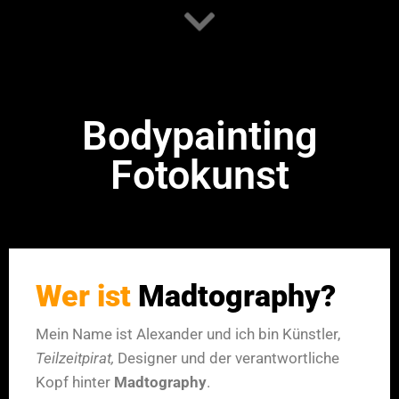
Bodypainting
Fotokunst
Wer ist
Madtography?
Mein Name ist Alexan­der und ich bin Kün­stler,
Teilzeit­pi­rat,
Design­er und der ver­ant­wortliche
Kopf hin­ter
Mad­tog­ra­phy
.