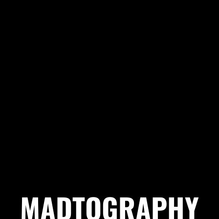
M
A
D
T
O
G
R
A
P
H
Y